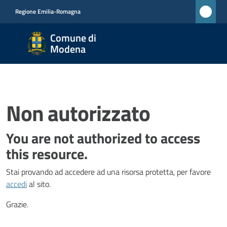
Vai al contenuto
Vai alla navigazione
Vai al footer
Regione Emilia-Romagna
Comune
Comune di
di
Modena
Modena
RETE
CIVICA
MONET
Non autorizzato
You are not authorized to access
Amministrazione
this resource.
Stai provando ad accedere ad una risorsa protetta, per favore
Novità
accedi
al sito.
Servizi
Grazie.