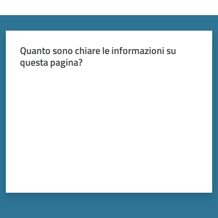
Vivere
Modena
Menu selezionato
Quanto sono chiare le informazioni su
questa pagina?
Argomenti
Valuta da 1 a 5 stelle
Seguici
su