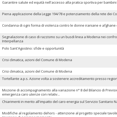
Garantire salute ed equità nell'accesso alla pratica sportiva per bambini
Piena applicazione della Legge 194/78 e potenziamento della rete dei Con
Condanna di ogni forma di violenza contro le donne iraniane e afghane e
Segnalazione di caso di razzismo su un busdi linea a Modena nei confro
Interpellanza
Polo Sant'Agostino: sfide e opportunità
Crisi climatica, azioni del Comune di Modena
Crisi climatica, azioni del Comune di Modena
Tortellante a.p.s. Azione volta a sostenere accreditamento presso regi
Mozione di accompagnamento alla variazione n° 8 del Bilancio di Previsio
emergenza caro utenze con relativ...
Chiarimenti in merito all'impatto del caro-energia sul Servizio Sanitari
Modifiche al regolamento dehors - attenzione al progetto speciale tavolini s