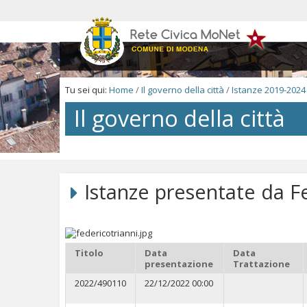
Salta
ai
contenuti.
|
Salta
alla
navigazione
Tu sei qui:
Home
/
Il governo della città
/
Istanze 2019-2024
Il governo della città
Salta
ai
contenuti.
Istanze presentate da F
|
Salta
alla
navigazione
Titolo
Data
Data
presentazione
Trattazione
2022/490110
22/12/2022 00:00