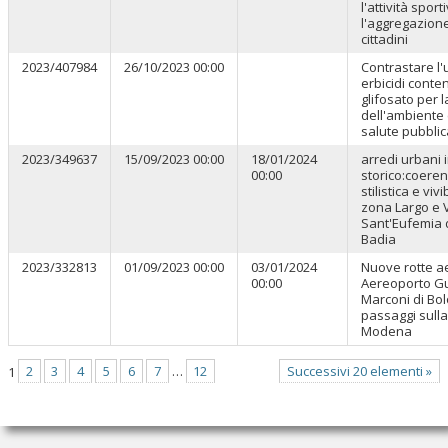
l'attività sport
l'aggregazion
cittadini
2023/407984
26/10/2023 00:00
Contrastare l'u
erbicidi conte
glifosato per l
dell'ambiente 
salute pubblic
2023/349637
15/09/2023 00:00
18/01/2024
arredi urbani 
00:00
storico:coere
stilistica e vivib
zona Largo e 
Sant'Eufemia 
Badia
2023/332813
01/09/2023 00:00
03/01/2024
Nuove rotte a
00:00
Aereoporto G
Marconi di Bo
passaggi sulla 
Modena
1
2
3
4
5
6
7
…
12
Successivi 20 elementi »