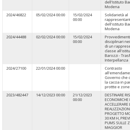
dell'Istituto Ba
Modena
2024/46822
05/02/2024 00:00
15/02/2024
Solidarietà al
00:00
rappresentan
dell'istituto Ba
Modena
2024/44488
02/02/2024 00:00
15/02/2024
Provvediment
00:00
disciplinari ne
di un rappres
classe all'istit
Barozzi - Tras
Interpellanza
2024/27100
22/01/2024 00:00
Contrasto
all'emendame
Governo che 
la caccia in pa
prottte e zon
2023/482447
14/12/2023 00:00
21/12/2023
DESTINARE RI
00:00
ECONOMICHE 
ACCELLERARE 
REALIZZAZION
PROGETTO M
30 KM H, PREV
PUMS SULLE Z
MAGGIOR