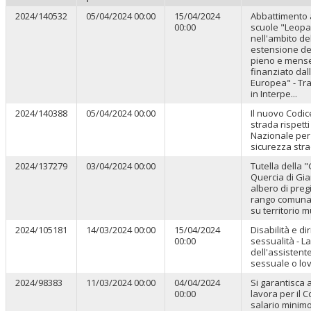
2024/140532
05/04/2024 00:00
15/04/2024
Abbattimento a
00:00
scuole "Leopa
nell'ambito de
estensione de
pieno e mens
finanziato dal
Europea" - Tr
in Interpe...
2024/140388
05/04/2024 00:00
Il nuovo Codic
strada rispetti
Nazionale per
sicurezza str
2024/137279
03/04/2024 00:00
Tutella della 
Quercia di Gia
albero di pregi
rango comuna
su territorio 
2024/105181
14/03/2024 00:00
15/04/2024
Disabilità e dir
00:00
sessualità - La
dell'assistent
sessuale o lo
2024/98383
11/03/2024 00:00
04/04/2024
Si garantisca a
00:00
lavora per il
salario minimo