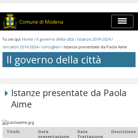
Salta
ai
contenuti.
|
Espandi
Comune di Modena
Salta
barra
alla
di
navigazione
navigaz
Tu sei qui:
Home
/
Il governo della città
/
Istanze 2019-2024
/
cercatori 2019-2024
/
consiglieri
/
Istanze presentate da Paola Aime
Il governo della città
Salta
ai
contenuti.
Istanze presentate da Paola
|
Salta
Aime
alla
navigazione
Titolo
Data
Data
Descrizione
presentazione
Trattazione