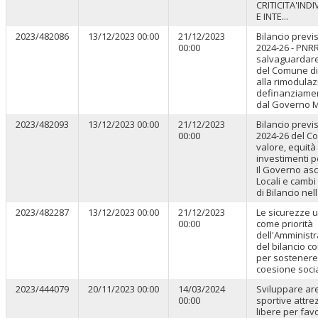
CRITICITA'IND
E INTE...
2023/482086
13/12/2023 00:00
21/12/2023
Bilancio previ
00:00
2024-26 - PNRR
salvaguardare 
del Comune d
alla rimodulaz
definanziamen
dal Governo M
2023/482093
13/12/2023 00:00
21/12/2023
Bilancio previ
00:00
2024-26 del C
valore, equità
investimenti pe
Il Governo ascol
Locali e cambi
di Bilancio nell'i
2023/482287
13/12/2023 00:00
21/12/2023
Le sicurezze 
00:00
come priorità
dell'Amminist
del bilancio c
per sostenere
coesione soci
2023/444079
20/11/2023 00:00
14/03/2024
Sviluppare ar
00:00
sportive attre
libere per fav