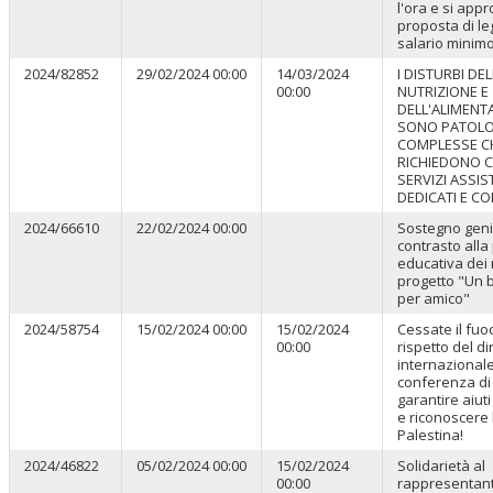
l'ora e si appr
proposta di le
salario minimo
2024/82852
29/02/2024 00:00
14/03/2024
I DISTURBI DE
00:00
NUTRIZIONE E
DELL'ALIMENT
SONO PATOLO
COMPLESSE C
RICHIEDONO C
SERVIZI ASSIS
DEDICATI E CO
2024/66610
22/02/2024 00:00
Sostegno geni
contrasto alla
educativa dei m
progetto "Un
per amico"
2024/58754
15/02/2024 00:00
15/02/2024
Cessate il fuo
00:00
rispetto del dir
internazional
conferenza di
garantire aiut
e riconoscere l
Palestina!
2024/46822
05/02/2024 00:00
15/02/2024
Solidarietà al
00:00
rappresentan