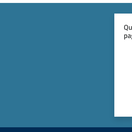
Qu
pa
Valut