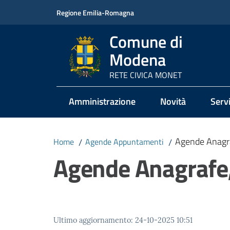
Vai al contenuto
Vai alla navigazione
Vai al footer
Regione Emilia-Romagna
Comune di
Modena
RETE CIVICA MONET
Amministrazione
Novità
Servi
Agende Anagraf
Home
/
Agende Appuntamenti
/
Agende Anagrafe, 
Ultimo aggiornamento
:
24-10-2025 10:51