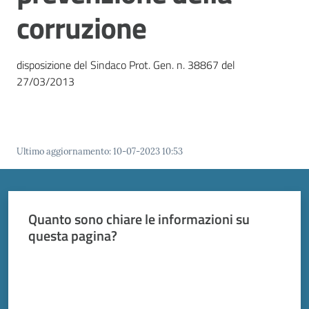
Vivere
corruzione
Modena
disposizione del Sindaco Prot. Gen. n. 38867 del
27/03/2013
Argomenti
Ultimo aggiornamento
:
10-07-2023 10:53
Seguici
su
Quanto sono chiare le informazioni su
questa pagina?
Valuta da 1 a 5 stelle