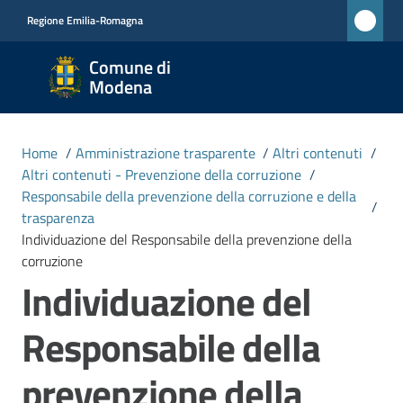
Vai al contenuto
Vai alla navigazione
Vai al footer
Regione Emilia-Romagna
Comune
Comune di
di
Modena
Modena
RETE
Home
/
Amministrazione trasparente
/
Altri contenuti
/
CIVICA
Altri contenuti - Prevenzione della corruzione
/
MONET
Responsabile della prevenzione della corruzione e della
/
trasparenza
Individuazione del Responsabile della prevenzione della
Amministrazione
corruzione
Menu selezionato
Individuazione del
Novità
Responsabile della
Servizi
prevenzione della