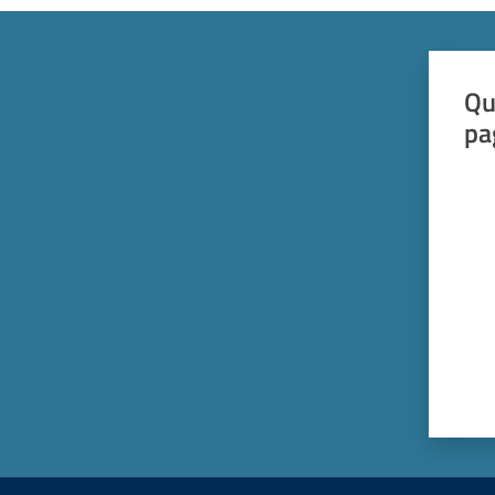
Qu
pa
Valut