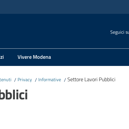
Seguici s
zi
Vivere Modena
Settore Lavori Pubblici
tenuti
/
Privacy
/
Informative
/
blici