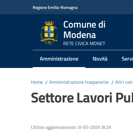
Vai al contenuto
Vai alla navigazione
Vai al footer
Regione Emilia-Romagna
Comune di
Modena
RETE CIVICA MONET
Amministrazione
Novità
Servi
Menu selezionato
Home
/
Amministrazione trasparente
/
Altri con
Settore Lavori Pub
Ultimo aggiornamento
:
11-05-2026 16:24