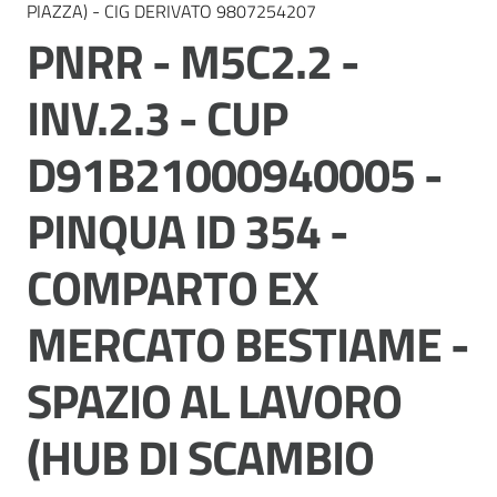
Vivere
PIAZZA) - CIG DERIVATO 9807254207
Modena
PNRR - M5C2.2 -
INV.2.3 - CUP
D91B21000940005 -
Argomenti
PINQUA ID 354 -
COMPARTO EX
Seguici
su
MERCATO BESTIAME -
SPAZIO AL LAVORO
(HUB DI SCAMBIO