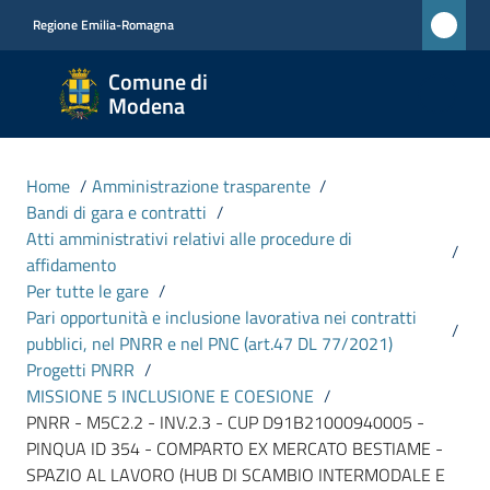
Vai al contenuto
Vai alla navigazione
Vai al footer
Regione Emilia-Romagna
Comune
Comune di
di
Modena
Modena
RETE
Home
/
Amministrazione trasparente
/
CIVICA
Bandi di gara e contratti
/
MONET
Atti amministrativi relativi alle procedure di
/
affidamento
Per tutte le gare
/
Amministrazione
Pari opportunità e inclusione lavorativa nei contratti
/
Menu selezionato
pubblici, nel PNRR e nel PNC (art.47 DL 77/2021)
Progetti PNRR
/
Novità
MISSIONE 5 INCLUSIONE E COESIONE
/
PNRR - M5C2.2 - INV.2.3 - CUP D91B21000940005 -
Servizi
PINQUA ID 354 - COMPARTO EX MERCATO BESTIAME -
SPAZIO AL LAVORO (HUB DI SCAMBIO INTERMODALE E