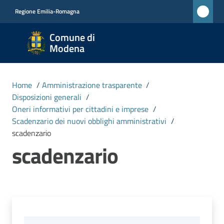
Vai al contenuto
Vai alla navigazione
Vai al footer
Regione Emilia-Romagna
Comune
Comune di
di
Modena
Modena
RETE
Home
/
Amministrazione trasparente
/
CIVICA
Disposizioni generali
/
MONET
Oneri informativi per cittadini e imprese
/
Scadenzario dei nuovi obblighi amministrativi
/
scadenzario
Amministrazione
scadenzario
Menu selezionato
Novità
Servizi