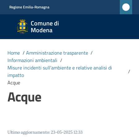
Vai al contenuto
Vai alla navigazione
Vai al footer
Regione Emilia-Romagna
Comune
Comune di
di
Modena
Modena
RETE
Home
/
Amministrazione trasparente
/
CIVICA
Informazioni ambientali
/
MONET
Misure incidenti sull'ambiente e relative analisi di
/
impatto
Acque
Amministrazione
Acque
Menu selezionato
Novità
Servizi
Ultimo aggiornamento
:
23-05-2025 12:33