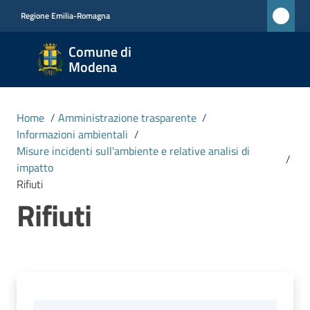
Vai al contenuto
Vai alla navigazione
Vai al footer
Regione Emilia-Romagna
Comune
Comune di
di
Modena
Modena
RETE
Home
/
Amministrazione trasparente
/
CIVICA
Informazioni ambientali
/
MONET
Misure incidenti sull'ambiente e relative analisi di
/
impatto
Rifiuti
Amministrazione
Rifiuti
Menu selezionato
Novità
Servizi