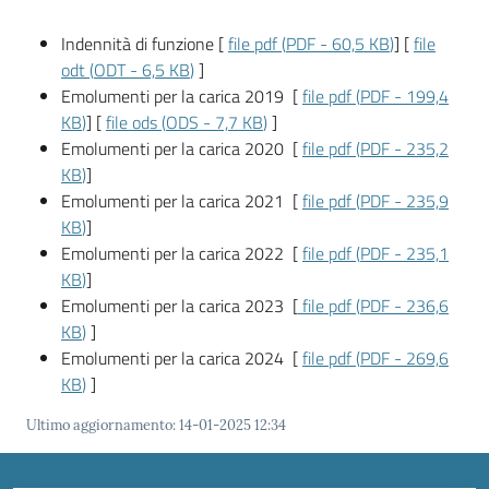
Vivere
Modena
Indennità di funzione [
file pdf
(
PDF
-
60,5 KB
)
] [
file
odt
(
ODT
-
6,5 KB
)
]
Emolumenti per la carica 2019 [
file pdf
(
PDF
-
199,4
KB
)
] [
file ods
(
ODS
-
7,7 KB
)
]
Emolumenti per la carica 2020 [
file pdf
(
PDF
-
235,2
Argomenti
KB
)
]
Emolumenti per la carica 2021 [
file pdf
(
PDF
-
235,9
KB
)
]
Emolumenti per la carica 2022 [
file pdf
(
PDF
-
235,1
Seguici
KB
)
]
su
Emolumenti per la carica 2023 [
file pdf
(
PDF
-
236,6
KB
)
]
Emolumenti per la carica 2024 [
file pdf
(
PDF
-
269,6
KB
)
]
Ultimo aggiornamento
:
14-01-2025 12:34