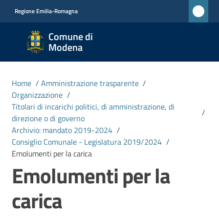
Vai al contenuto
Vai alla navigazione
Vai al footer
Regione Emilia-Romagna
Comune
Comune di
di
Modena
Modena
RETE
Home
/
Amministrazione trasparente
/
CIVICA
Organizzazione
/
MONET
Titolari di incarichi politici, di amministrazione, di
/
direzione o di governo
Archivio: mandato 2019-2024
/
Amministrazione
Consiglio Comunale - Legislatura 2019/2024
/
Menu selezionato
Emolumenti per la carica
Emolumenti per la
Novità
carica
Servizi