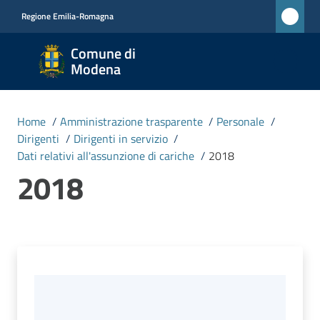
Vai al contenuto
Vai alla navigazione
Vai al footer
Regione Emilia-Romagna
Comune
Comune di
di
Modena
Modena
RETE
Home
/
Amministrazione trasparente
/
Personale
/
CIVICA
Dirigenti
/
Dirigenti in servizio
/
MONET
Dati relativi all'assunzione di cariche
/
2018
2018
Amministrazione
Menu selezionato
Novità
Servizi