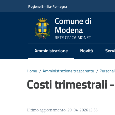
Vai al contenuto
Vai alla navigazione
Vai al footer
Regione Emilia-Romagna
Comune di
Modena
RETE CIVICA MONET
Amministrazione
Novità
Servi
Menu selezionato
Home
/
Amministrazione trasparente
/
Personal
Costi trimestrali
Ultimo aggiornamento
:
29-04-2026 12:58