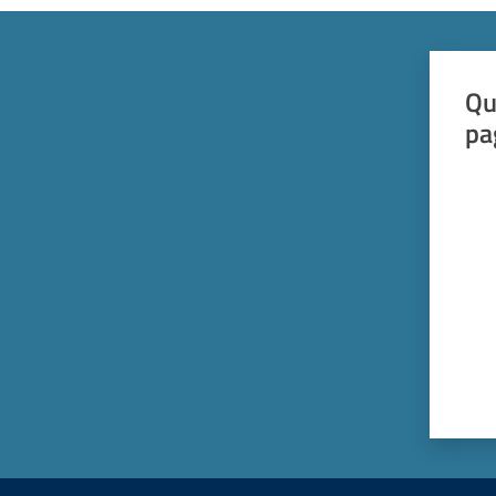
Qu
pa
Valut