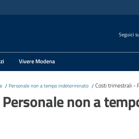
Seguici s
zi
Vivere Modena
Costi trimestrali 
e
/
Personale non a tempo indeterminato
/
 - Personale non a tem