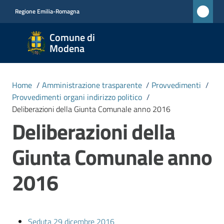
Vai al contenuto
Vai alla navigazione
Vai al footer
Regione Emilia-Romagna
Comune
Comune di
di
Modena
Modena
RETE
Home
/
Amministrazione trasparente
/
Provvedimenti
/
CIVICA
Provvedimenti organi indirizzo politico
/
MONET
Deliberazioni della Giunta Comunale anno 2016
Deliberazioni della
Amministrazione
Giunta Comunale anno
Menu selezionato
Novità
2016
Servizi
Seduta 29 dicembre 2016