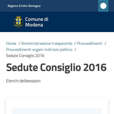
Vai al contenuto
Vai alla navigazione
Vai al footer
Regione Emilia-Romagna
Comune
Comune di
di
Modena
Modena
RETE
Home
/
Amministrazione trasparente
/
Provvedimenti
/
CIVICA
Provvedimenti organi indirizzo politico
/
MONET
Sedute Consiglio 2016
Sedute Consiglio 2016
Amministrazione
Menu selezionato
Elenchi deliberazioni
Novità
Servizi