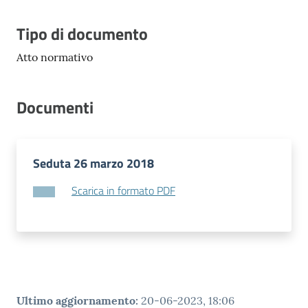
Vivere
Modena
Descrizione
Tipo di documento
Atto normativo
Documenti
Argomenti
Seduta 26 marzo 2018
Seguici
su
Scarica in formato PDF
Ultimo aggiornamento
:
20-06-2023, 18:06