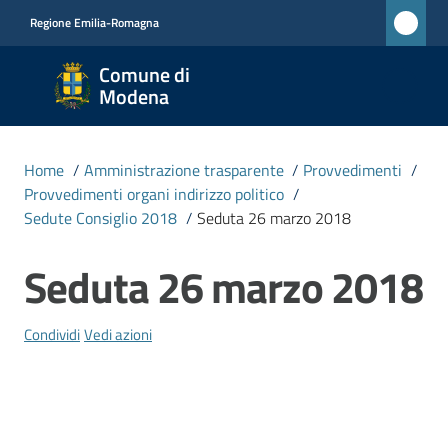
Vai al contenuto
Vai alla navigazione
Vai al footer
Regione Emilia-Romagna
Comune
Comune di
di
Modena
Modena
RETE
Home
/
Amministrazione trasparente
/
Provvedimenti
/
CIVICA
Provvedimenti organi indirizzo politico
/
MONET
Sedute Consiglio 2018
/
Seduta 26 marzo 2018
Seduta 26 marzo 2018
Salta al contenuto
Amministrazione
Menu selezionato
Condividi
Vedi azioni
Novità
Servizi