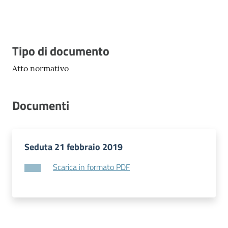
Vivere
Modena
Descrizione
Tipo di documento
Atto normativo
Argomenti
Documenti
Seguici
su
Seduta 21 febbraio 2019
Scarica in formato PDF