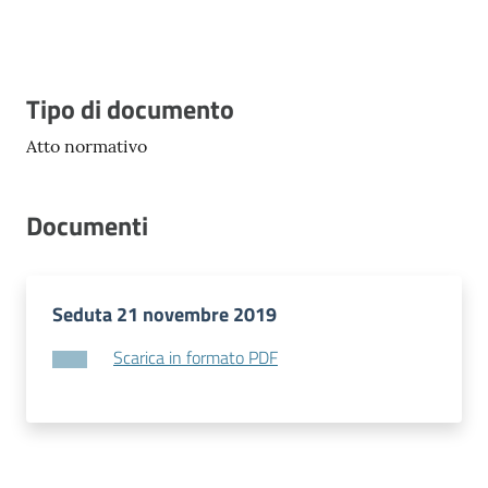
Vivere
Modena
Descrizione
Tipo di documento
Atto normativo
Argomenti
Documenti
Seguici
su
Seduta 21 novembre 2019
Scarica in formato PDF