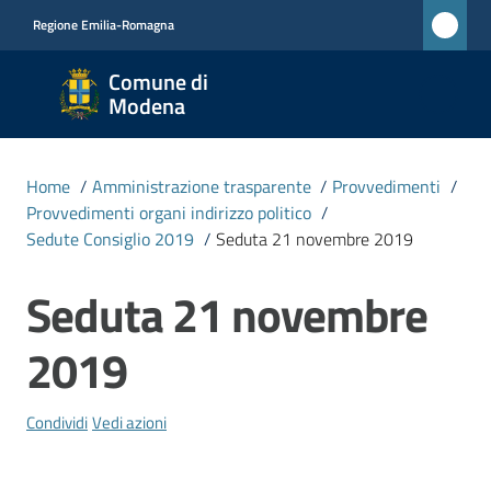
Vai al contenuto
Vai alla navigazione
Vai al footer
Regione Emilia-Romagna
Comune
Comune di
di
Modena
Modena
RETE
Home
/
Amministrazione trasparente
/
Provvedimenti
/
CIVICA
Provvedimenti organi indirizzo politico
/
MONET
Sedute Consiglio 2019
/
Seduta 21 novembre 2019
Seduta 21 novembre
Salta al contenuto
Amministrazione
Menu selezionato
2019
Novità
Condividi
Vedi azioni
Servizi