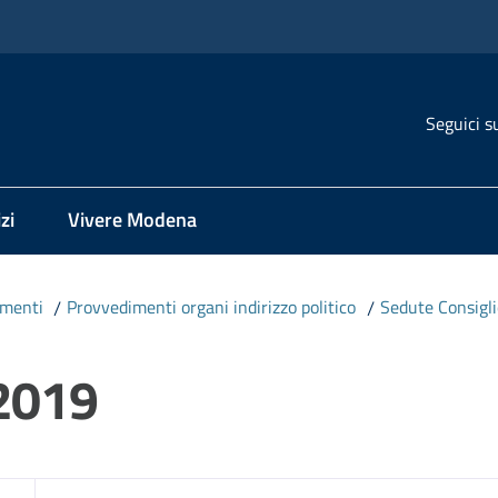
Seguici s
zi
Vivere Modena
imenti
/
Provvedimenti organi indirizzo politico
/
Sedute Consigl
 2019