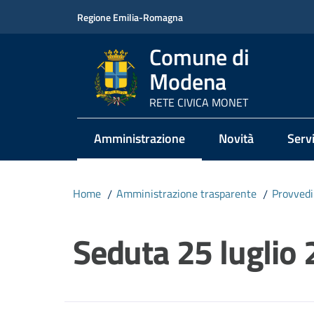
Vai al contenuto
Vai alla navigazione
Vai al footer
Regione Emilia-Romagna
Comune di
Modena
RETE CIVICA MONET
Amministrazione
Novità
Servi
Menu selezionato
Home
/
Amministrazione trasparente
/
Provved
Salta al contenuto
Seduta 25 luglio