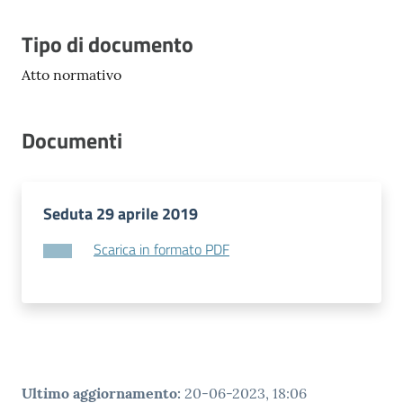
Vivere
Modena
Descrizione
Tipo di documento
Atto normativo
Documenti
Argomenti
Seduta 29 aprile 2019
Seguici
su
Scarica in formato PDF
Ultimo aggiornamento
:
20-06-2023, 18:06