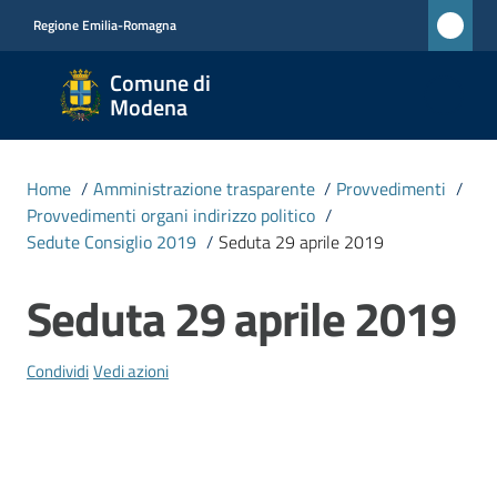
Vai al contenuto
Vai alla navigazione
Vai al footer
Regione Emilia-Romagna
Comune
Comune di
di
Modena
Modena
RETE
Home
/
Amministrazione trasparente
/
Provvedimenti
/
CIVICA
Provvedimenti organi indirizzo politico
/
MONET
Sedute Consiglio 2019
/
Seduta 29 aprile 2019
Seduta 29 aprile 2019
Salta al contenuto
Amministrazione
Menu selezionato
Condividi
Vedi azioni
Novità
Servizi