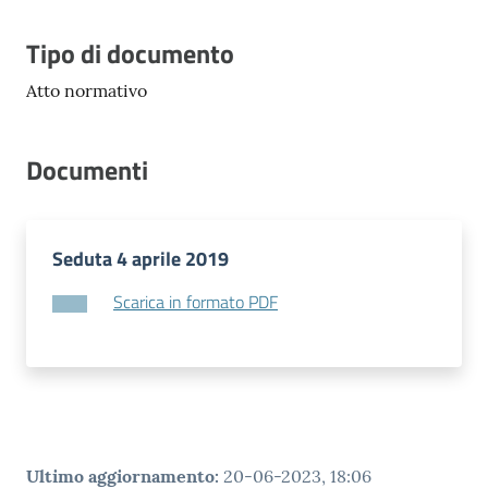
Vivere
Modena
Descrizione
Tipo di documento
Atto normativo
Documenti
Argomenti
Seduta 4 aprile 2019
Seguici
su
Scarica in formato PDF
Ultimo aggiornamento
:
20-06-2023, 18:06