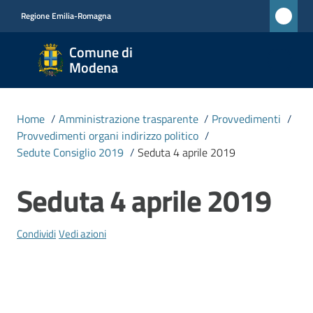
Vai al contenuto
Vai alla navigazione
Vai al footer
Regione Emilia-Romagna
Comune
Comune di
di
Modena
Modena
RETE
Home
/
Amministrazione trasparente
/
Provvedimenti
/
CIVICA
Provvedimenti organi indirizzo politico
/
MONET
Sedute Consiglio 2019
/
Seduta 4 aprile 2019
Seduta 4 aprile 2019
Salta al contenuto
Amministrazione
Menu selezionato
Condividi
Vedi azioni
Novità
Servizi