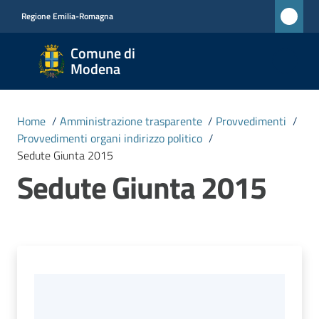
Vai al contenuto
Vai alla navigazione
Vai al footer
Regione Emilia-Romagna
Comune
Comune di
di
Modena
Modena
RETE
Home
/
Amministrazione trasparente
/
Provvedimenti
/
CIVICA
Provvedimenti organi indirizzo politico
/
MONET
Sedute Giunta 2015
Sedute Giunta 2015
Amministrazione
Menu selezionato
Novità
Servizi