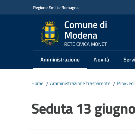
Vai al contenuto
Vai alla navigazione
Vai al footer
Regione Emilia-Romagna
Comune di
Modena
RETE CIVICA MONET
Amministrazione
Novità
Servi
Menu selezionato
Home
/
Amministrazione trasparente
/
Provved
Salta al contenuto
Seduta 13 giugn