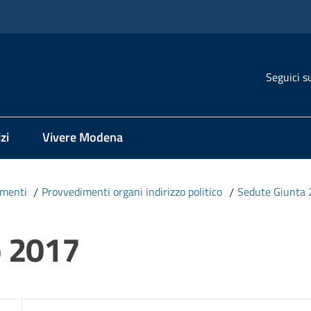
Seguici s
zi
Vivere Modena
imenti
/
Provvedimenti organi indirizzo politico
/
Sedute Giunta
o 2017