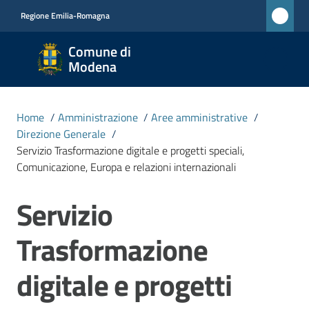
Vai al contenuto
Vai alla navigazione
Vai al footer
Regione Emilia-Romagna
Comune
Comune di
di
Modena
Modena
RETE
Home
/
Amministrazione
/
Aree amministrative
/
CIVICA
Direzione Generale
/
MONET
Servizio Trasformazione digitale e progetti speciali,
Comunicazione, Europa e relazioni internazionali
Amministrazione
Servizio
Salta al contenuto
Menu selezionato
Novità
Trasformazione
digitale e progetti
Servizi
Menu selezionato