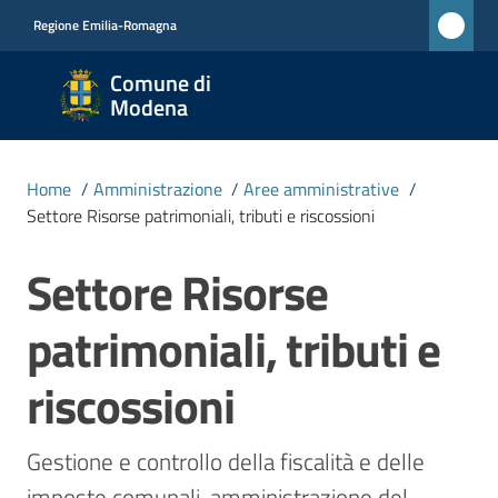
Vai al contenuto
Vai alla navigazione
Vai al footer
Regione Emilia-Romagna
Comune
Comune di
di
Modena
Modena
RETE
Home
/
Amministrazione
/
Aree amministrative
/
CIVICA
Settore Risorse patrimoniali, tributi e riscossioni
MONET
Settore Risorse
Salta al contenuto
Amministrazione
patrimoniali, tributi e
Menu selezionato
Novità
riscossioni
Servizi
Gestione e controllo della fiscalità e delle 
imposte comunali, amministrazione del 