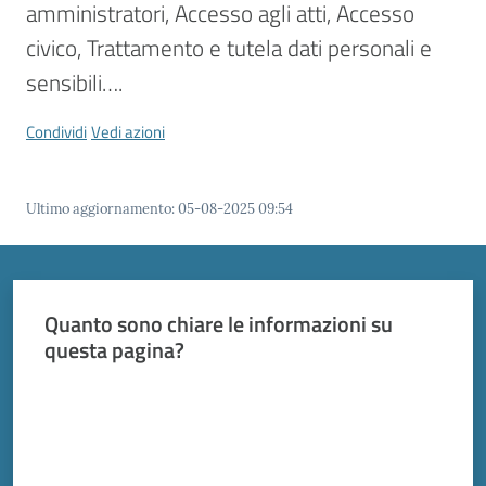
Vivere
amministratori, Accesso agli atti, Accesso 
Modena
civico, Trattamento e tutela dati personali e 
sensibili….
Condividi
Vedi azioni
Argomenti
Ultimo aggiornamento
:
05-08-2025 09:54
Seguici
su
Quanto sono chiare le informazioni su
questa pagina?
Valuta da 1 a 5 stelle