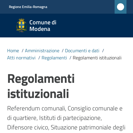
Vai al contenuto
Vai alla navigazione
Vai al footer
Regione Emilia-Romagna
Comune
Comune di
di
Modena
Modena
RETE
Home
/
Amministrazione
/
Documenti e dati
/
CIVICA
Atti normativi
/
Regolamenti
/
Regolamenti istituzionali
MONET
Regolamenti
Amministrazione
istituzionali
Menu selezionato
Novità
Referendum comunali, Consiglio comunale e 
di quartiere, Istituti di partecipazione, 
Servizi
Difensore civico, Situazione patrimoniale degli 