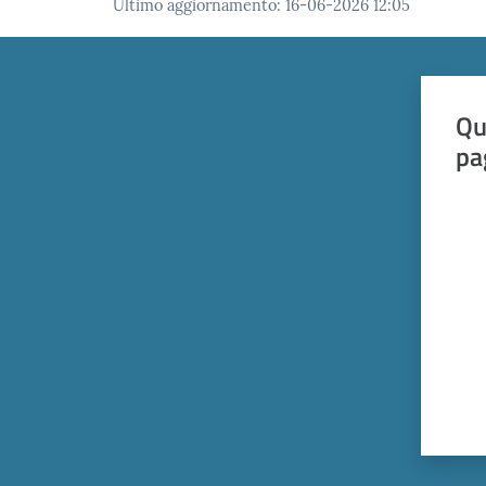
Ultimo aggiornamento
:
16-06-2026 12:05
Qu
pa
Valut