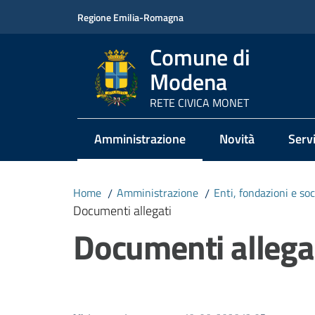
Vai al contenuto
Vai alla navigazione
Vai al footer
Regione Emilia-Romagna
Comune di
Modena
RETE CIVICA MONET
Amministrazione
Novità
Servi
Menu selezionato
Home
/
Amministrazione
/
Enti, fondazioni e so
Documenti allegati
Documenti allega