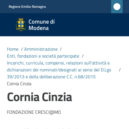
Vai al contenuto
Vai alla navigazione
Vai al footer
Regione Emilia-Romagna
Comune
Comune di
di
Modena
Modena
RETE
Home
/
Amministrazione
/
CIVICA
Enti, fondazioni e società partecipate
/
MONET
Incarichi, curricula, compensi, relazioni sull'attività e
dichiarazioni dei nominati/designati ai sensi del D.Lgs
/
39/2013 e della deliberazione C.C. n.68/2015
Amministrazione
Cornia Cinzia
Menu selezionato
Cornia Cinzia
Novità
FONDAZIONE CRESCI@MO
Servizi