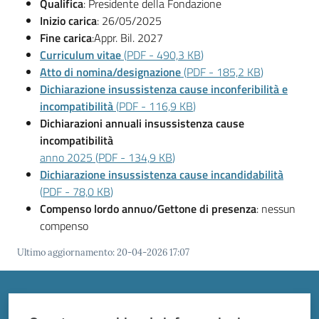
Vivere
Qualifica
: Presidente della Fondazione
Modena
Inizio carica
: 26/05/2025
Fine carica
:Appr. Bil. 2027
Curriculum vitae
(
PDF
-
490,3 KB
)
Atto di nomina/designazione
(
PDF
-
185,2 KB
)
Dichiarazione insussistenza cause inconferibilità e
incompatibilità
(
PDF
-
116,9 KB
)
Argomenti
Dichiarazioni annuali insussistenza cause
incompatibilità
anno 2025
(
PDF
-
134,9 KB
)
Seguici
Dichiarazione insussistenza cause incandidabilità
su
(
PDF
-
78,0 KB
)
Compenso lordo annuo/Gettone di presenza
: nessun
compenso
Ultimo aggiornamento
:
20-04-2026 17:07