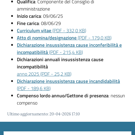
Vivere
Qualifica
: Componente del Consiglio di
Modena
amministrazione
Inizio carica
: 09/06/25
Fine carica
: 08/06/29
Curriculum vitae
(
PDF
-
332,0 KB
)
Atto di nomina/designazione
(
PDF
-
179,0 KB
)
Dichiarazione insussistenza cause inconferibilità e
Argomenti
incompatibilità
(
PDF
-
215,4 KB
)
Dichiarazioni annuali insussistenza cause
incompatibilità
Seguici
anno 2025
(
PDF
-
25,2 KB
)
su
Dichiarazione insussistenza cause incandidabilità
(
PDF
-
189,6 KB
)
Compenso lordo annuo/Gettone di presenza
: nessun
compenso
Ultimo aggiornamento
:
20-04-2026 17:10