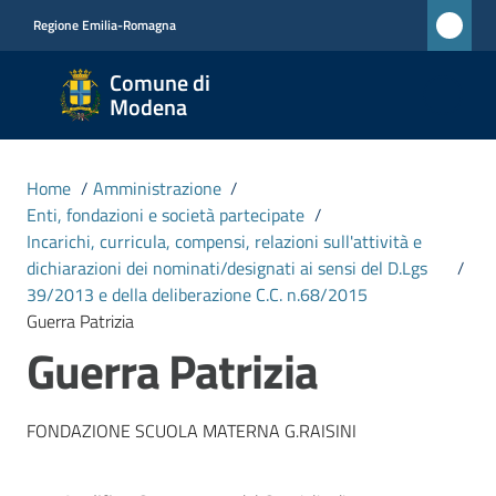
Vai al contenuto
Vai alla navigazione
Vai al footer
Regione Emilia-Romagna
Comune
Comune di
di
Modena
Modena
RETE
Home
/
Amministrazione
/
CIVICA
Enti, fondazioni e società partecipate
/
MONET
Incarichi, curricula, compensi, relazioni sull'attività e
dichiarazioni dei nominati/designati ai sensi del D.Lgs
/
39/2013 e della deliberazione C.C. n.68/2015
Amministrazione
Guerra Patrizia
Menu selezionato
Guerra Patrizia
Novità
FONDAZIONE SCUOLA MATERNA G.RAISINI
Servizi