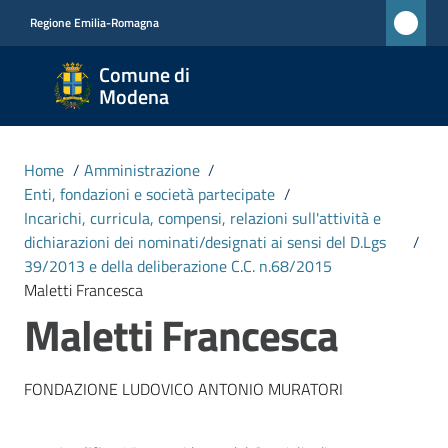
Vai al contenuto
Vai alla navigazione
Vai al footer
Regione Emilia-Romagna
Comune
Comune di
di
Modena
Modena
RETE
Home
/
Amministrazione
/
CIVICA
Enti, fondazioni e società partecipate
/
MONET
Incarichi, curricula, compensi, relazioni sull'attività e
dichiarazioni dei nominati/designati ai sensi del D.Lgs
/
39/2013 e della deliberazione C.C. n.68/2015
Amministrazione
Maletti Francesca
Menu selezionato
Maletti Francesca
Novità
FONDAZIONE LUDOVICO ANTONIO MURATORI
Servizi