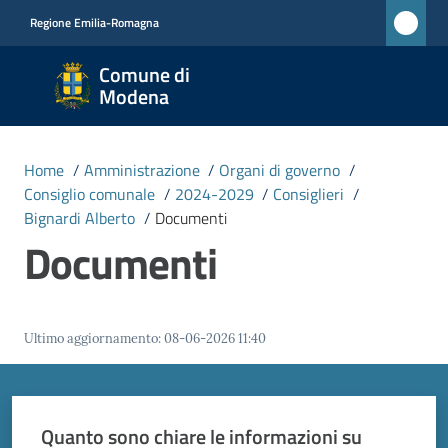
Vai al contenuto
Vai alla navigazione
Vai al footer
Regione Emilia-Romagna
Comune
Comune di
di
Modena
Modena
RETE
Home
/
Amministrazione
/
Organi di governo
/
CIVICA
Consiglio comunale
/
2024-2029
/
Consiglieri
/
MONET
Bignardi Alberto
/
Documenti
Documenti
Amministrazione
Menu selezionato
Novità
Ultimo aggiornamento
:
08-06-2026 11:40
Servizi
Quanto sono chiare le informazioni su