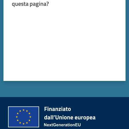
Vivere
questa pagina?
Modena
Valuta da 1 a 5 stelle
Argomenti
Seguici
su