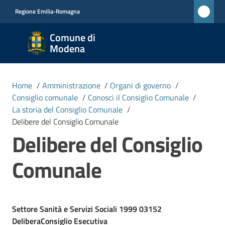
Vai al contenuto
Vai alla navigazione
Vai al footer
Regione Emilia-Romagna
Comune
Comune di
di
Modena
Modena
RETE
Home
/
Amministrazione
/
Organi di governo
/
CIVICA
Consiglio comunale
/
Conosci il Consiglio Comunale
/
MONET
La storia del Consiglio Comunale
/
Delibere del Consiglio Comunale
Delibere del Consiglio
Amministrazione
Menu selezionato
Comunale
Novità
Servizi
Settore Sanità e Servizi Sociali 1999 03152
DeliberaConsiglio Esecutiva