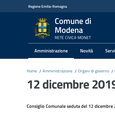
Vai al contenuto
Vai alla navigazione
Vai al footer
Regione Emilia-Romagna
Comune di
Modena
RETE CIVICA MONET
Amministrazione
Novità
Servi
Menu selezionato
Home
/
Amministrazione
/
Organi di governo
/
12 dicembre 201
Consiglio Comunale seduta del 12 dicembre