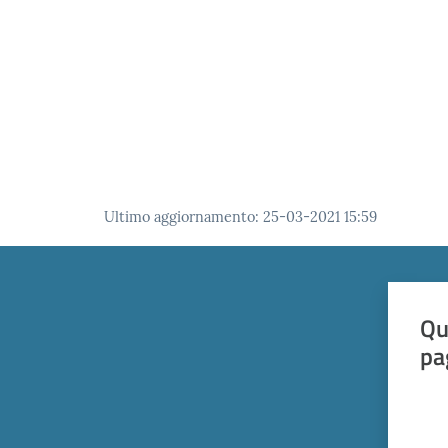
Ultimo aggiornamento
:
25-03-2021 15:59
Qu
pa
Valut