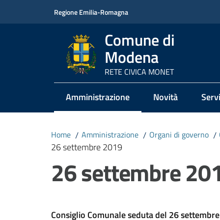
Vai al contenuto
Vai alla navigazione
Vai al footer
Regione Emilia-Romagna
Comune di
Modena
RETE CIVICA MONET
Amministrazione
Novità
Servi
Menu selezionato
Home
/
Amministrazione
/
Organi di governo
/
26 settembre 2019
26 settembre 20
Consiglio Comunale seduta del 26 settembr