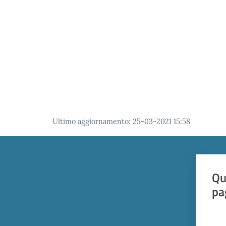
Ultimo aggiornamento
:
25-03-2021 15:58
Qu
pa
Valut