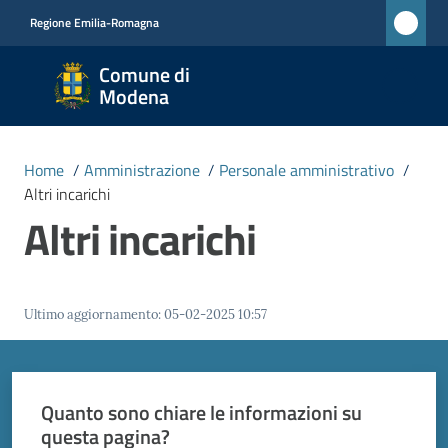
Vai al contenuto
Vai alla navigazione
Vai al footer
Regione Emilia-Romagna
Comune
Comune di
di
Modena
Modena
RETE
Home
/
Amministrazione
/
Personale amministrativo
/
CIVICA
Altri incarichi
MONET
Altri incarichi
Amministrazione
Menu selezionato
Ultimo aggiornamento
:
05-02-2025 10:57
Novità
Servizi
Quanto sono chiare le informazioni su
questa pagina?