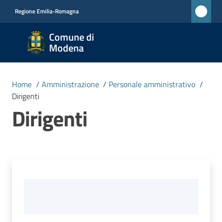
Vai al contenuto
Vai alla navigazione
Vai al footer
Regione Emilia-Romagna
Comune
Comune di
di
Modena
Modena
RETE
Home
/
Amministrazione
/
Personale amministrativo
/
CIVICA
Dirigenti
MONET
Dirigenti
Amministrazione
Menu selezionato
Novità
Servizi