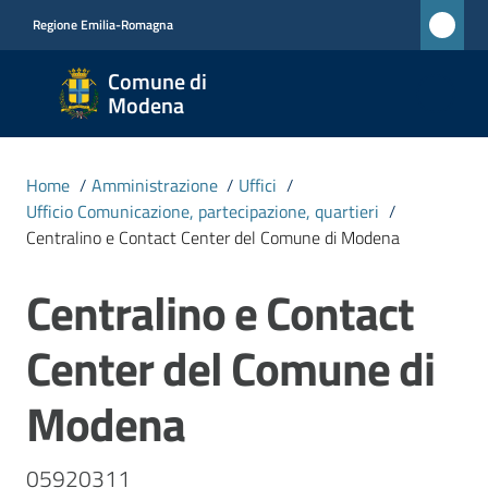
Vai al contenuto
Vai alla navigazione
Vai al footer
Regione Emilia-Romagna
Comune
Comune di
di
Modena
Modena
RETE
Home
/
Amministrazione
/
Uffici
/
CIVICA
Ufficio Comunicazione, partecipazione, quartieri
/
MONET
Centralino e Contact Center del Comune di Modena
Centralino e Contact
Salta al contenuto
Amministrazione
Menu selezionato
Center del Comune di
Novità
Modena
Servizi
05920311