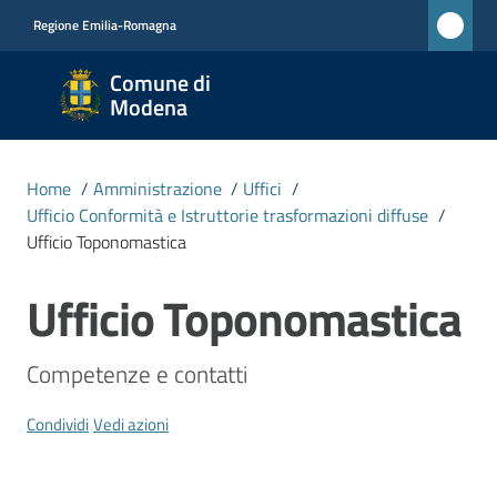
Vai al contenuto
Vai alla navigazione
Vai al footer
Regione Emilia-Romagna
Comune
Comune di
di
Modena
Modena
RETE
Home
/
Amministrazione
/
Uffici
/
CIVICA
Ufficio Conformità e Istruttorie trasformazioni diffuse
/
MONET
Ufficio Toponomastica
Ufficio Toponomastica
Salta al contenuto
Amministrazione
Menu selezionato
Competenze e contatti
Novità
Condividi
Vedi azioni
Servizi