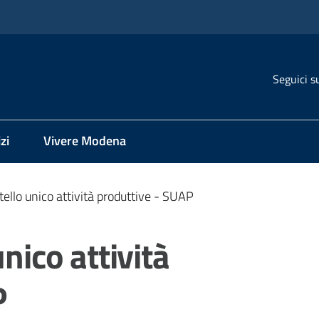
Seguici s
zi
Vivere Modena
tello unico attività produttive - SUAP
unico attività
P