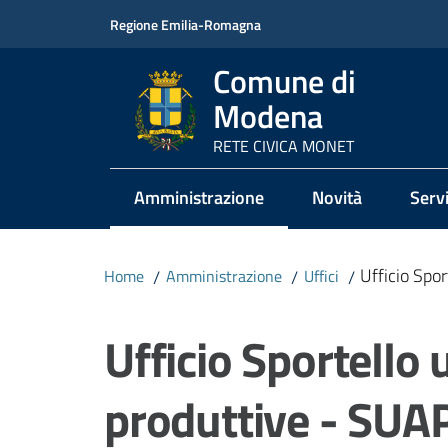
Vai al contenuto
Vai alla navigazione
Vai al footer
Regione Emilia-Romagna
Comune di
Modena
RETE CIVICA MONET
Amministrazione
Novità
Servi
Menu selezionato
Ufficio Spor
Home
/
Amministrazione
/
Uffici
/
Salta al contenuto
Ufficio Sportello 
produttive - SUA