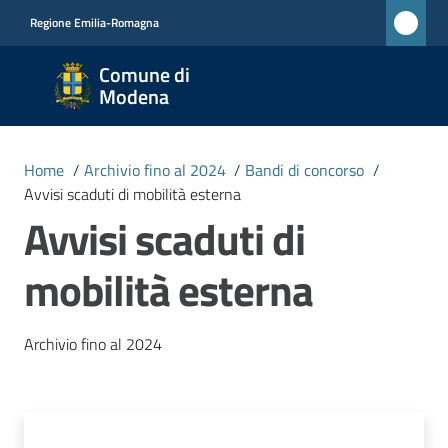
Vai al contenuto
Vai alla navigazione
Vai al footer
Regione Emilia-Romagna
Comune
Comune di
di
Modena
Modena
RETE
Home
/
Archivio fino al 2024
/
Bandi di concorso
/
CIVICA
Avvisi scaduti di mobilità esterna
MONET
Avvisi scaduti di
mobilità esterna
Amministrazione
Novità
Archivio fino al 2024
Servizi