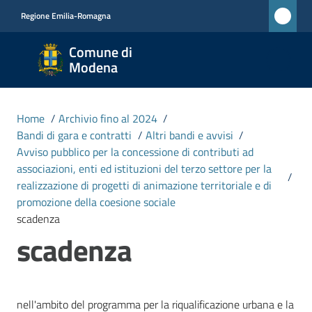
Vai al contenuto
Vai alla navigazione
Vai al footer
Regione Emilia-Romagna
Comune
Comune di
di
Modena
Modena
RETE
Home
/
Archivio fino al 2024
/
CIVICA
Bandi di gara e contratti
/
Altri bandi e avvisi
/
MONET
Avviso pubblico per la concessione di contributi ad
associazioni, enti ed istituzioni del terzo settore per la
/
realizzazione di progetti di animazione territoriale e di
Amministrazione
promozione della coesione sociale
scadenza
scadenza
Novità
Servizi
nell'ambito del programma per la riqualificazione urbana e la