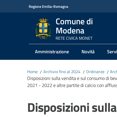
Vai al contenuto
Vai alla navigazione
Vai al footer
Regione Emilia-Romagna
Comune di
Modena
RETE CIVICA MONET
Amministrazione
Novità
Servi
Home
/
Archivio fino al 2024
/
Ordinanze
/
Arc
Disposizioni sulla vendita e sul consumo di beva
2021 - 2022 e altre partite di calcio con afflus
Salta al contenuto
Disposizioni sulla