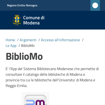
Vai al contenuto
Vai alla navigazione
Vai al footer
Regione Emilia-Romagna
Comune
Comune di
di
Modena
Modena
RETE
Home
/
Argomenti
/
Accesso all'informazione
/
CIVICA
Le App
/
BiblioMo
MONET
BiblioMo
Amministrazione
E' l'App del Sistema Bibliotecario Modenese che permette di
consultare il catalogo delle biblioteche di Modena e
provincia tra cui le biblioteche dell'Universita' di Modena e
Novità
Reggio Emilia.
Servizi