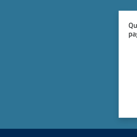
Qu
pa
Valut