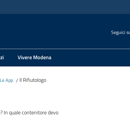
Seguici s
zi
Vivere Modena
Il Rifiutologo
Le App
/
ro? In quale contenitore devo