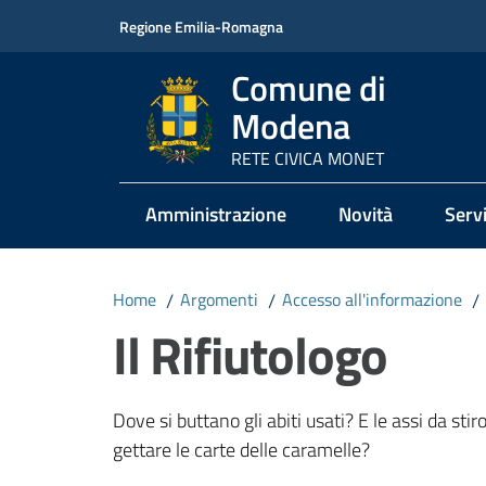
Vai al contenuto
Vai alla navigazione
Vai al footer
Regione Emilia-Romagna
Comune di
Modena
RETE CIVICA MONET
Amministrazione
Novità
Servi
Home
/
Argomenti
/
Accesso all'informazione
/
Il Rifiutologo
Dove si buttano gli abiti usati? E le assi da sti
gettare le carte delle caramelle?