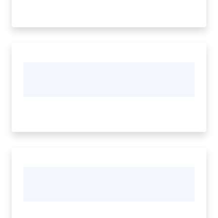
Vivere
Modena
Argomenti
Menu selezionato
Seguici
su