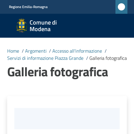
Vai al contenuto
Vai alla navigazione
Vai al footer
Regione Emilia-Romagna
Comune
Comune di
di
Modena
Modena
RETE
Home
/
Argomenti
/
Accesso all'informazione
/
CIVICA
Servizi di informazione Piazza Grande
/
Galleria fotografica
MONET
Galleria fotografica
Amministrazione
Novità
Servizi
Menu selezionato