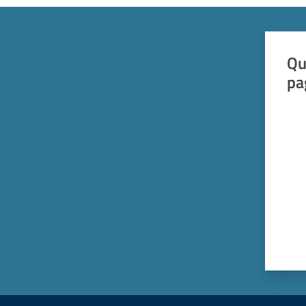
Qu
pa
Valut