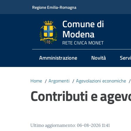
Vai al contenuto
Vai alla navigazione
Vai al footer
Regione Emilia-Romagna
Comune di
Modena
RETE CIVICA MONET
Amministrazione
Novità
Servi
Home
/
Argomenti
/
Agevolazioni economiche
/
Contributi e agevo
Ultimo aggiornamento
:
06-08-2026 11:41