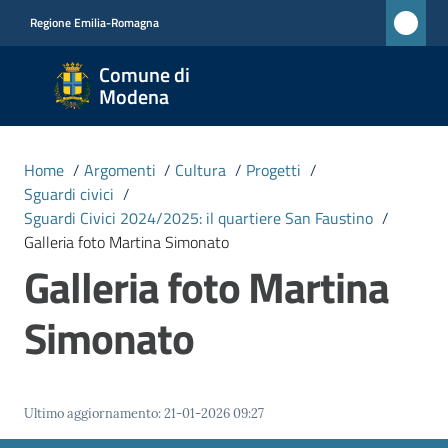
Vai al contenuto
Vai alla navigazione
Vai al footer
Regione Emilia-Romagna
Comune
Comune di
di
Modena
Modena
RETE
Home
/
Argomenti
/
Cultura
/
Progetti
/
CIVICA
Sguardi civici
/
MONET
Sguardi Civici 2024/2025: il quartiere San Faustino
/
Galleria foto Martina Simonato
Galleria foto Martina
Amministrazione
Simonato
Novità
Servizi
Ultimo aggiornamento
:
21-01-2026 09:27