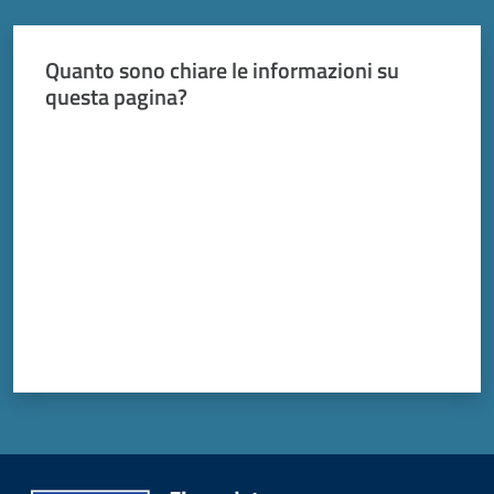
Vivere
Modena
Quanto sono chiare le informazioni su
questa pagina?
Valuta da 1 a 5 stelle
Argomenti
Menu selezionato
Seguici
su