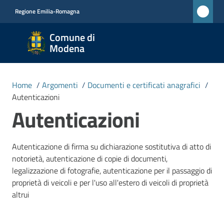
Vai al contenuto
Vai alla navigazione
Vai al footer
Regione Emilia-Romagna
Comune
Comune di
di
Modena
Modena
RETE
Home
/
Argomenti
/
Documenti e certificati anagrafici
/
CIVICA
Autenticazioni
MONET
Autenticazioni
Amministrazione
Autenticazione di firma su dichiarazione sostitutiva di atto di
notorietà, autenticazione di copie di documenti,
legalizzazione di fotografie, autenticazione per il passaggio di
Novità
proprietà di veicoli e per l'uso all'estero di veicoli di proprietà
altrui
Servizi