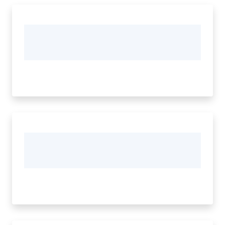
Vivere
Modena
Argomenti
Menu selezionato
Seguici
su