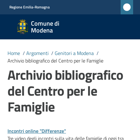
Vai al contenuto
Vai alla navigazione
Vai al footer
Regione Emilia-Romagna
Comune
Comune di
di
Modena
Modena
RETE
Home
/
Argomenti
/
Genitori a Modena
/
CIVICA
Archivio bibliografico del Centro per le Famiglie
MONET
Archivio bibliografico
del Centro per le
Amministrazione
Famiglie
Novità
Servizi
Incontri online "Differenze"
Tre video degli incontri sulla vita delle famiglie di oggi tra