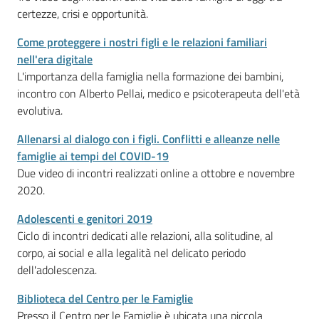
Vivere
certezze, crisi e opportunità.
Modena
Come proteggere i nostri figli e le relazioni familiari
nell'era digitale
L'importanza della famiglia nella formazione dei bambini,
incontro con Alberto Pellai, medico e psicoterapeuta dell'età
Argomenti
evolutiva.
Menu selezionato
Allenarsi al dialogo con i figli. Conflitti e alleanze nelle
famiglie ai tempi del COVID-19
Seguici
Due video di incontri realizzati online a ottobre e novembre
su
2020.
Adolescenti e genitori 2019
Ciclo di incontri dedicati alle relazioni, alla solitudine, al
corpo, ai social e alla legalità nel delicato periodo
dell'adolescenza.
Biblioteca del Centro per le Famiglie
Presso il Centro per le Famiglie è ubicata una piccola