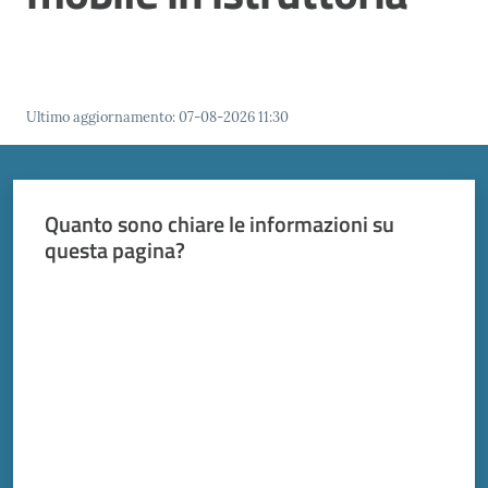
Vivere
Modena
Ultimo aggiornamento
:
07-08-2026 11:30
Argomenti
Menu selezionato
Quanto sono chiare le informazioni su
questa pagina?
Seguici
su
Valuta da 1 a 5 stelle