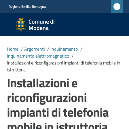
Vai al contenuto
Vai alla navigazione
Vai al footer
Regione Emilia-Romagna
Comune
Comune di
di
Modena
Modena
RETE
Home
/
Argomenti
/
Inquinamento
/
CIVICA
Inquinamento elettromagnetico
/
MONET
Installazioni e riconfigurazioni impianti di telefonia mobile in
istruttoria
Installazioni e
Amministrazione
riconfigurazioni
Novità
impianti di telefonia
Servizi
mobile in istruttoria